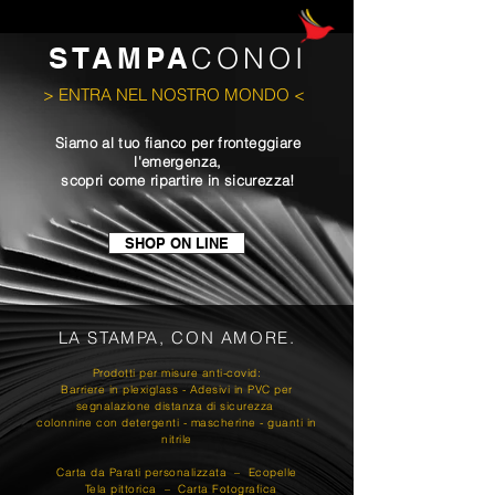
STAMPA
CO
N
OI
> ENTRA NEL NOSTRO MONDO <
Siamo al tuo fianco per fronteggiare
l'emergenza,
scopri come ripartire in sicurezza!
SHOP ON LINE
LA STAMPA, CON AMORE.
Prodotti per misure anti-covid:
Barriere in plexiglass - Adesivi in PVC per
segnalazione distanza di sicurezza
colonnine con detergenti - mascherine - guanti in
nitrile
Carta da Parati personalizzata – Ecopelle
Tela pittorica – Carta Fotografica