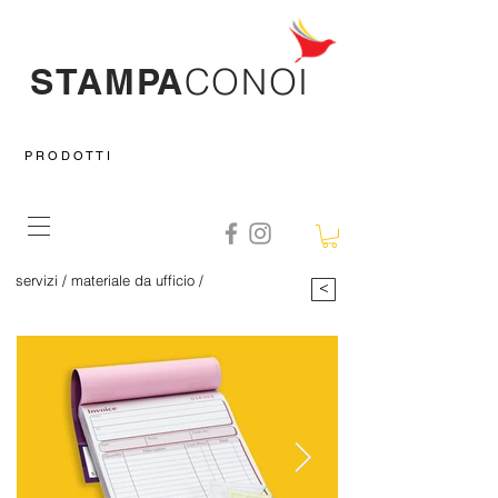
STAMPA
CO
NOI
P R O D O T T I
servizi
/
materiale da ufficio
/
>
carta chimica