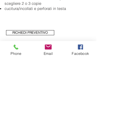
scegliere 2 o 3 copie
​cucitura/incollati e perforati in testa
RICHIEDI PREVENTIVO
CO
N
OI
STAMPA
Phone
Email
Facebook
Iscriviti alla nostra mailing list
Accetto l'Informativa sulla Privacy
Vedi
Iscriviti ora