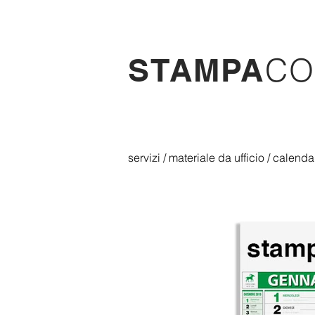
CO
STAMPA
servizi
/
materiale da ufficio
/
calenda