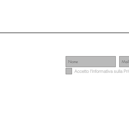
STAMPA
CO
N
OI
Iscriviti alla nostra mailing list
Accetto l'Informativa sulla P