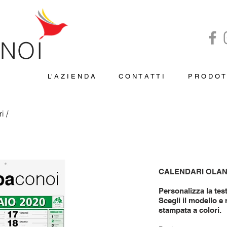
NOI
L' A Z I E N D A
C O N T A T T I
P R O D O T 
ri
/
aziendali economici
CALENDARI OLAN
Personalizza la test
Scegli il modello e 
stampata a colori.