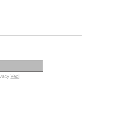
Iscriviti ora
rivacy
Vedi