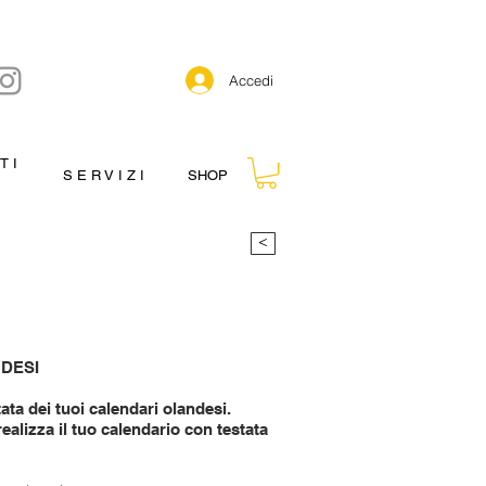
Accedi
T I
S E R V I Z I
SHOP
>
DESI
ata dei tuoi calendari olandesi.
realizza il tuo calendario con testata