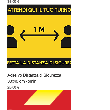
Prezzo
35,00 €
Adesivo Distanza di Sicurezza
30x40 cm - omini
Prezzo
25,00 €