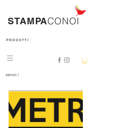
STAMPA
CO
NOI
P R O D O T T I
servizi
/
shop