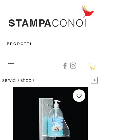
STAMPA
CO
NOI
P R O D O T T I
servizi
/
shop
/
prodotto
>