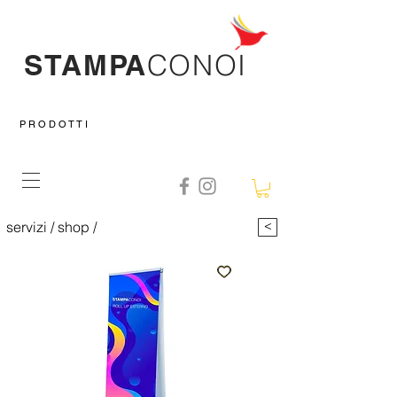
STAMPA
CO
NOI
P R O D O T T I
servizi
/
shop
/
prodotto
>