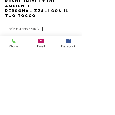
RENDI UNICI I TUOI
AMBIENTI
PERSONALIZZALI CON IL
TUO TOCCO
RICHIEDI PREVENTIVO
CO
N
OI
STAMPA
Phone
Email
Facebook
Iscriviti alla nostra mailing list
Accetto l'Informativa sulla Privacy
Vedi
Iscriviti ora