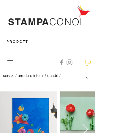
STAMPA
CO
NOI
P R O D O T T I
servizi
/
arredo d'interni
/
quadri
/
tele
>
canvas